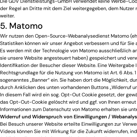
Die GDV Dienstleistungs-GmbH verwendet keine Werbe-Cookie
der Regel an Dritte mit dem Ziel weitergegeben, dem Nutzer
weiter.
5. Matomo
Wir nutzen den Open-Source-Webanalysedienst Matomo (ehem
Statistiken können wir unser Angebot verbessern und für Sie 
Es werden mit der Technologie von Matomo ausschließlich ano
sie unsere Website angesteuert haben) gespeichert und verw
Identifikation der Besucher dieser Website. Eine Weitergabe I
Rechtsgrundlage für die Nutzung von Matomo ist Art. 6 Abs. 1
sogenanntes „Banner“ ein. Sie haben dort die Möglichkeit, d
durch Anklicken des unten vorhandenen Buttons „Widerruf un
In diesem Fall wird ein sog. Opt-Out Cookie gesetzt, der gewä
das Opt-Out-Cookie gelöscht wird und ggf. von Ihnen erneut 
Informationen zum Datenschutz von Matomo erhalten sie unt
Widerruf und Widerspruch von Einwilligungen / Webanaly
Bei Besuch unserer Website erteilte Einwilligungen zur Verw
Videos können Sie mit Wirkung für die Zukunft widerrufen, i