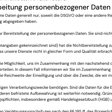
arbeitung personenbezogener Daten
Daten generell nur, soweit die DSGVO oder eine andere Rech
ng abgegeben haben.
ur Bereitstellung der personenbezogenen Daten. Sie sind nicht 
ichtangaben gekennzeichnet sind) hat die Nichtbereitstellung 
ass unsere Dienste nicht in gleicher Form und Qualität erbrac
ie Möglichkeit, uns im Zusammenhang mit den nachstehend dar
erteilen. In diesem Fall informieren wir Sie im Zusammenhang
ie Reichweite der Einwilligung und über die Zwecke, die wir m
eiligen Verarbeitungszwecke benötigen. Sind die Daten für die E
, deren befristete Aufbewahrung ist weiterhin notwendig. Grü
gspflichten, insbesondere gemäß Handelsgesetzbuch (HGB) un
n Verjährungsvorschrif-ten nach den §§ 195 ff. des Bürgerli