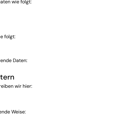
ten wie folgt:
 folgt:
gende Daten:
tern
iben wir hier:
ende Weise: