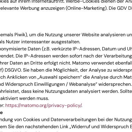
s auf ihrem Internetauftritt. Werbe-Cookies dienen der Ana
 relevante Werbung anzuzeigen (Online-Marketing). Die GDV D
als Piwik), um die Nutzung unserer Website analysieren un
als Nutzer interessanter ausgestalten.
nymisierte Daten (z.B. verkürzte IP-Adressen, Datum und Uhrz
endet. Die IP-Adressen werden sofort nach der Verarbeitung 
hrer Daten an Dritte erfolgt nicht. Matomo verwendet ebenfall
 f) DSGVO. Sie haben die Möglichkeit, der Analyse zu widersp
urch Anklicken von „Auswahl speichern“ die Analyse durch Ma
d Widerspruch Einwilligungen / Webanalyse“ widersprechen. 
hrleistet, dass keine Nutzungsdaten analysiert werden. Sollten
aktiviert werden muss.
er:
https://matomo.org/privacy-policy/
.
se
endung von Cookies und Datenverarbeitungen bei der Nutzung 
ndem Sie den nachstehenden Link „Widerruf und Widerspruch E