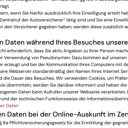
rägt.
ern, wenn Sie hierfür ausdrücklich Ihre Einwilligung erteilt ha
Zentralruf der Autoversicherer“ tätig sind und Sie eine Einw
n an den Versicherer gegeben haben, werden diese zusätzlic
en Daten während Ihres Besuches unser
cht erforderlich, dass Sie aktiv Angaben zu Ihrer Person mac
ter Verwendung von Pseudonymen. Dazu kommen auf unseren 
er erzeugt und bei der Kommunikation Ihres Computers mit d
re Webserver standardmäßig den Namen Ihres Internet Servic
nd die Dauer des Besuches. Wir verwenden Cookies, um Präfe
ie übermitteln, werden Sie darüber informiert und haben die
zogenen Daten beim Aufrufen unserer Webseite verarbeiten. B
fgrund der technischen Funktionsweise der Informationsübertr
ner Daten
 Daten bei der Online-Auskunft im Zent
 8a Pflichtversicherungsgesetz für die Ermittlung der gegner